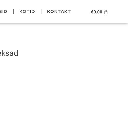
SID
KOTID
KONTAKT
Cart
€
0.00
Current
price
eksad
is:
.
€59.95.