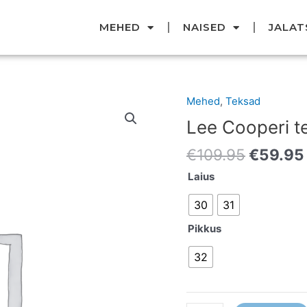
MEHED
NAISED
JALAT
Original
Mehed
,
Teksad
Lee
price
Cooperi
Lee Cooperi t
was:
teksad
€109.95
€
109.95
€
59.95
kogus
Laius
30
31
Pikkus
32