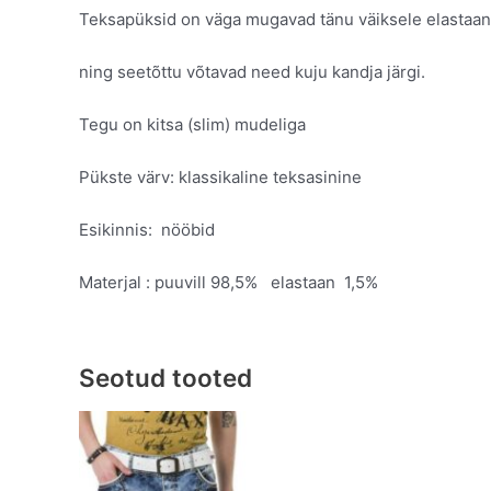
Teksapüksid on väga mugavad tänu väiksele elastaani
ning seetõttu võtavad need kuju kandja järgi.
Tegu on kitsa (slim) mudeliga
Pükste värv: klassikaline teksasinine
Esikinnis: nööbid
Materjal : puuvill 98,5% elastaan 1,5%
Seotud tooted
Original
Current
This
price
price
product
was:
is:
has
€129.95.
€79.95.