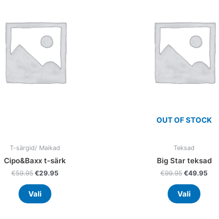
multiple
multi
variants.
varia
The
The
options
optio
may
may
be
be
chosen
chos
on
on
the
the
product
prod
OUT OF STOCK
page
page
T-särgid/ Maikad
Teksad
Cipo&Baxx t-särk
Big Star teksad
€
59.95
€
29.95
€
99.95
€
49.95
Vali
Vali