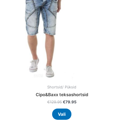
multiple
variants.
The
options
may
be
chosen
on
the
product
page
Shortsid/ Püksid
Cipo&Baxx teksashortsid
€
129.95
€
79.95
Vali